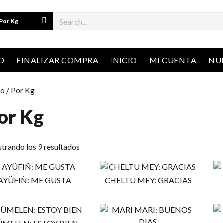
arch
O
FINALIZAR COMPRA
INICIO
MI CUENTA
NU
io
/ Por Kg
or Kg
trando los 9 resultados
AYÜFIÑ: ME GUSTA
CHELTU MEY: GRACIAS
ÜMELEN: ESTOY BIEN