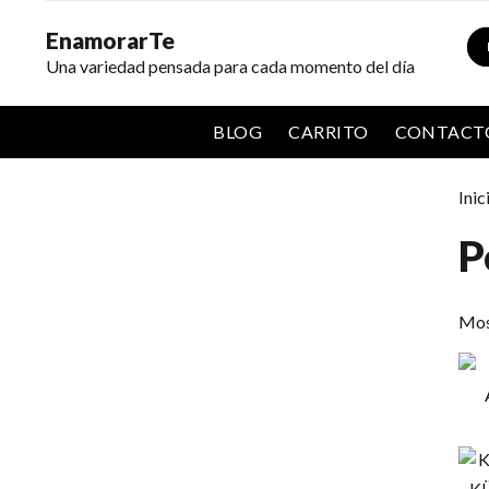
EnamorarTe
Se
Una variedad pensada para cada momento del día
BLOG
CARRITO
CONTACT
Inic
P
Mos
K